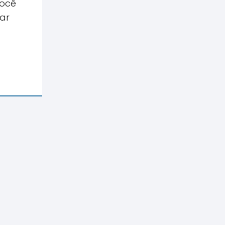
você
ar