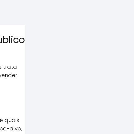
úblico
 trata
 vender
e quais
co-alvo,