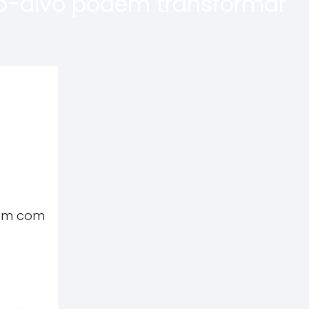
o-alvo podem transformar
tam com