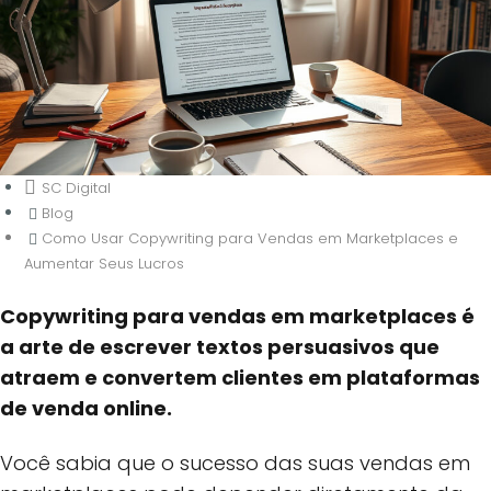
SC Digital
Blog
Como Usar Copywriting para Vendas em Marketplaces e
Aumentar Seus Lucros
Copywriting para vendas em marketplaces é
Como Usar Copywriting para Vendas
a arte de escrever textos persuasivos que
em Marketplaces e Aumentar Seus
atraem e convertem clientes em plataformas
Lucros
de venda online.
Você sabia que o sucesso das suas vendas em