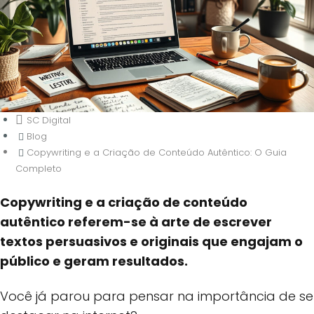
SC Digital
Blog
Copywriting e a Criação de Conteúdo Autêntico: O Guia
Completo
Copywriting e a criação de conteúdo
Copywriting e a Criação de
autêntico referem-se à arte de escrever
Conteúdo Autêntico: O Guia
textos persuasivos e originais que engajam o
Completo
público e geram resultados.
Você já parou para pensar na importância de se