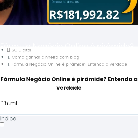
Fórmula Negócio Online é pirâmide?
SC Digital
Entenda a verdade
Como ganhar dinheiro com blog
Fórmula Negócio Online é pirâmide? Entenda a verdade
Fórmula Negócio Online é pirâmide? Entenda a
verdade
```html
Indice