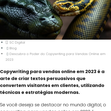
SC Digital
Blog
Descubra o Poder do Copywriting para Vendas Online em
2023
Copywriting para vendas online em 2023 é a
Descubra o Poder do Copywriting
arte de criar textos persuasivos que
para Vendas Online em 2023
convertem visitantes em clientes, utilizando
técnicas e estratégias modernas.
Se você deseja se destacar no mundo digital, o