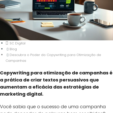
SC Digital
Blog
Descubra o Poder do Copywriting para Otimização de
Campanhas
Copywriting para otimização de campanhas é
Descubra o Poder do Copywriting
a prática de criar textos persuasivos que
para Otimização de Campanhas
aumentam a eficácia das estratégias de
marketing digital.
Você sabia que o sucesso de uma campanha