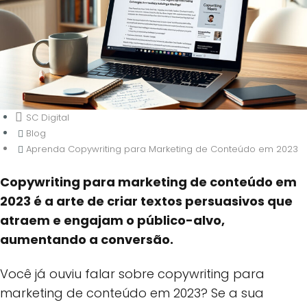
SC Digital
Blog
Aprenda Copywriting para Marketing de Conteúdo em 2023
Copywriting para marketing de conteúdo em
2023 é a arte de criar textos persuasivos que
Aprenda Copywriting para Marketing
atraem e engajam o público-alvo,
de Conteúdo em 2023
aumentando a conversão.
Você já ouviu falar sobre copywriting para
marketing de conteúdo em 2023? Se a sua