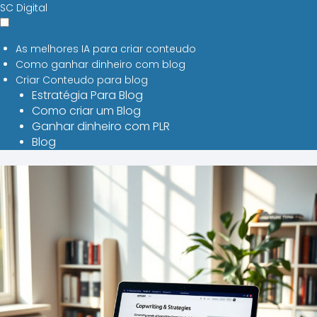
SC Digital
As melhores IA para criar conteudo
Como ganhar dinheiro com blog
Criar Conteudo para blog
Estratégia Para Blog
Como criar um Blog
Ganhar dinheiro com PLR
Blog