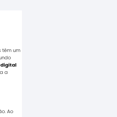
s têm um
mundo
digital
ra a
ão. Ao