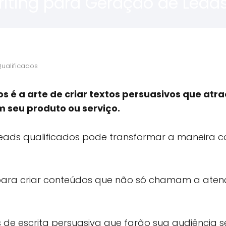
iting para Geração de Leads
ualificados
s é a arte de criar textos persuasivos que atr
 seu produto ou serviço.
leads qualificados pode transformar a maneira 
eis para criar conteúdos que não só chamam a ate
 de escrita persuasiva que farão sua audiência s