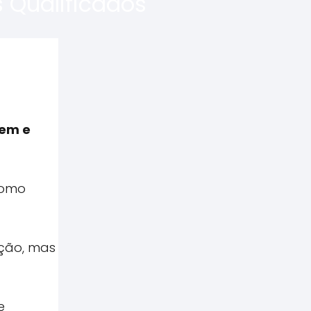
 Qualificados
aem e
como
nção, mas
e