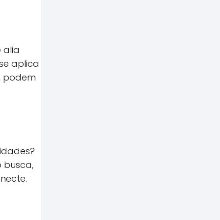
 alia
se aplica
s, podem
sidades?
o busca,
necte.