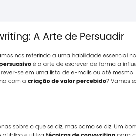
ting: A Arte de Persuadir
tamos nos referindo a uma habilidade essencial 
 persuasivo
é a arte de escrever de forma a influ
screver-se em uma lista de e-mails ou até mesmo
iona com a
criação de valor percebido
? Vamos e
nas sobre o que se diz, mas como se diz. Um bo
público e utiliza
técnicas de copywriting
para c