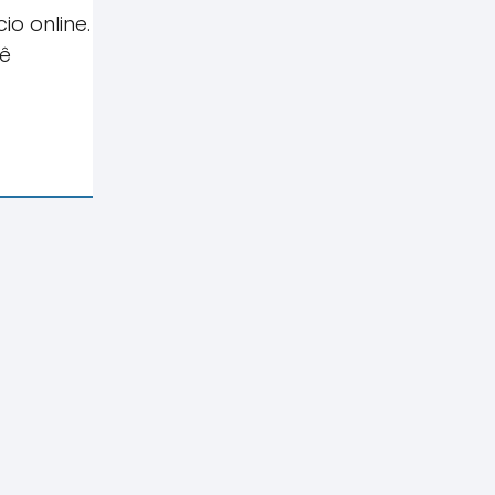
o online.
cê