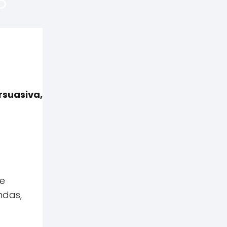
o
rsuasiva,
se
ndas,