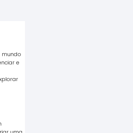
no mundo
enciar e
xplorar
m
riar uma