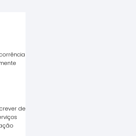
corrência
lmente
crever de
rviços
cação