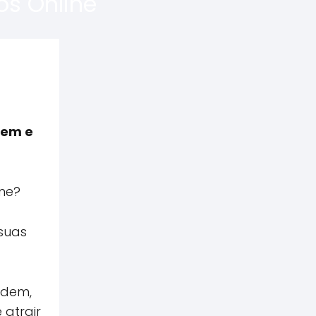
os Online
aem e
ne?
suas
ndem,
 atrair