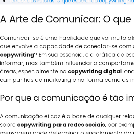
Tendências Futuras: O que esperar do copywriting na
A Arte de Comunicar: O que 
Comunicar-se é uma habilidade que vai muito al
que envolve a capacidade de conectar-se com ou
copywriting
? Em sua essência, é a prática de 
informar, mas também influenciar o comportamen
áreas, especialmente no
copywriting digital
, on
campanhas de marketing e na forma como as mar
Por que a comunicação é tão i
A comunicação eficaz é a base de qualquer relaç
sobre
copywriting para redes sociais
, por exe
mensagem pode determinar o engajamento do púb