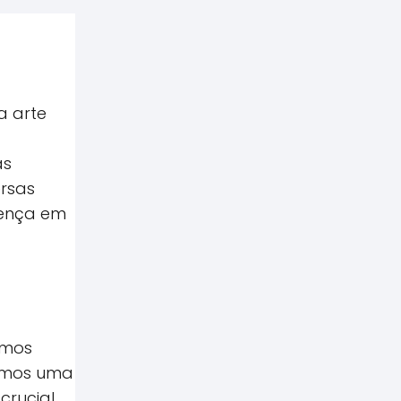
a arte
as
ersas
rença em
amos
amos uma
crucial