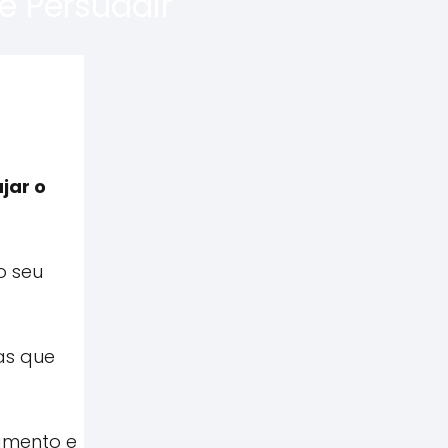
e Persuadir
jar o
o seu
cas que
amento e