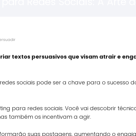
ara Redes Sociais: A Arte d
ersuadir
riar textos persuasivos que visam atrair e enga
edes sociais pode ser a chave para o sucesso d
ting para redes sociais. Você vai descobrir técni
as também os incentivam a agir.
nsformarão suas postagens, aumentando o engaj