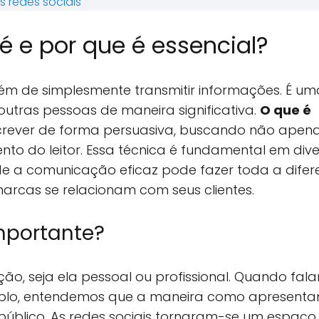
s redes sociais
é e por que é essencial?
ém de simplesmente transmitir informações. É um
tras pessoas de maneira significativa.
O que é
escrever de forma persuasiva, buscando não apen
to do leitor. Essa técnica é fundamental em div
de a comunicação eficaz pode fazer toda a dife
cas se relacionam com seus clientes.
mportante?
ão, seja ela pessoal ou profissional. Quando fal
mplo, entendemos que a maneira como apresent
lico. As redes sociais tornaram-se um espaço 