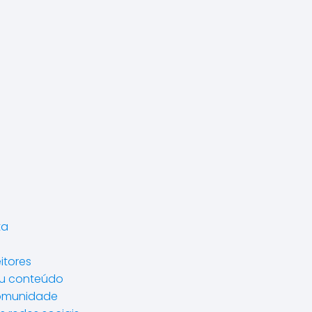
ta
itores
eu conteúdo
comunidade