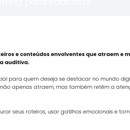
iting para Podcasts
roteiros e conteúdos envolventes que atraem e
a auditiva.
ial para quem deseja se destacar no mundo digit
e não apenas atraem, mas também retêm a aten
rar seus roteiros, usar gatilhos emocionais e tor