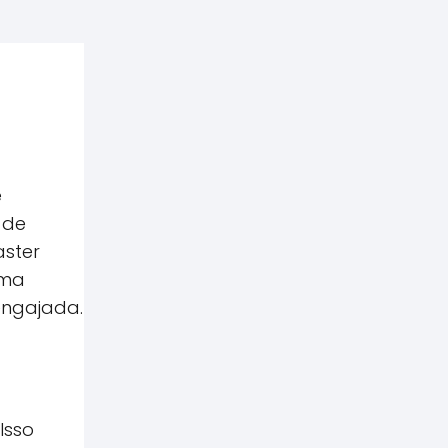
e
 de
aster
uma
engajada.
Isso