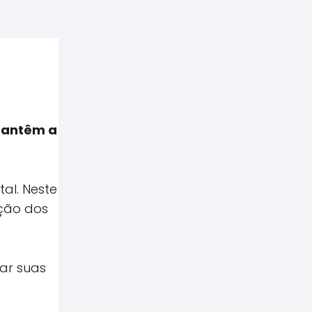
 mantêm a
al. Neste
ção dos
nar suas