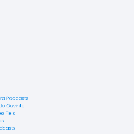
ara Podcasts
do Ouvinte
s Fieis
os
odcasts