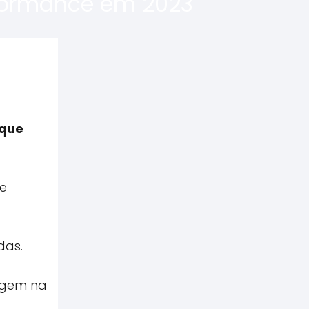
rformance em 2023
 que
de
das.
dagem na