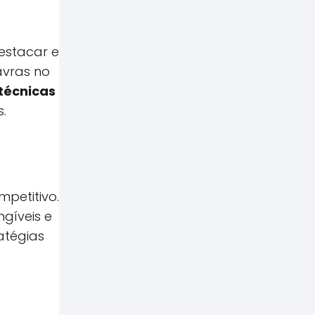
estacar e
avras no
técnicas
.
petitivo.
ngíveis e
ratégias