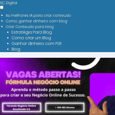
SC Digital
As melhores IA para criar conteudo
Como ganhar dinheiro com blog
Criar Conteudo para blog
Estratégia Para Blog
Como criar um Blog
Ganhar dinheiro com PLR
Blog